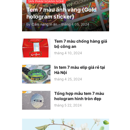
SẢN PHẨM NGÀNH NGHỀ
Tem 7 màu ánh vàng (Gold
hologram sticker)
by
Cẩm nang in ấn
-
tháng 4 05, 2024
Tem 7 màu chống hàng giả
bộ công an
tháng 4 10, 2024
In tem 7 màu elip giá rẻ tại
Hà Nội
tháng 4 25, 2024
Tổng hợp mẫu tem 7 màu
hologram hình tròn đẹp
tháng 5 22, 2024