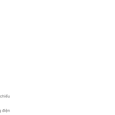
 chiếu
g điện