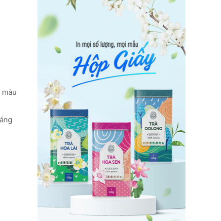
7 màu
sáng